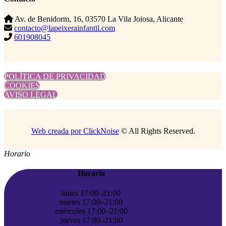
Av. de Benidorm, 16, 03570 La Vila Joiosa, Alicante
contacto@lapeixerainfantil.com
601908045
POLÍTICA DE PRIVACIDAD
COOKIES
AVISO LEGAL
Web creada por ClickNoise
© All Rights Reserved.
Horario
Horario
lunes 17:00–21:00
martes 17:00–21:00
miércoles 17:00–21:00
jueves 17:00–21:00