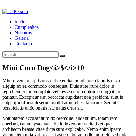
Inicio
Cumpleaños
Nosotros
Galería
Contacto
Mini Corn Dog
<i>$</i>10
Minim veniam, quis nostrud exercitation ullamco laboris nisi ut
aliquip ex ea commodo consequat. Duis aute irure dolor in
reprehenderit in voluptate velit esse cillum dolore eu fugiat nulla
pariatur. Excepteur sint occaecat cupidatat non proident, sunt in
culpa qui officia deserunt mollit anim id est laborum. Sed ut
perspiciatis unde omnis iste natus error sit.
Voluptatem accusantium doloremque laudantium, totam rem
aperiam, eaque ipsa quae ab illo inventore veritatis et quasi
architecto beatae vitae dicta sunt explicabo. Nemo enim ipsam
voluptatem quia voluptas sit aspernatur aut odit aut fugit, sed quia