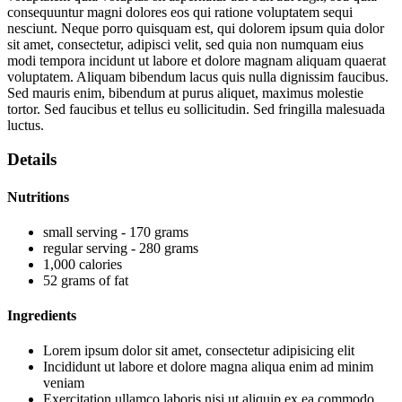
consequuntur magni dolores eos qui ratione voluptatem sequi
nesciunt. Neque porro quisquam est, qui dolorem ipsum quia dolor
sit amet, consectetur, adipisci velit, sed quia non numquam eius
modi tempora incidunt ut labore et dolore magnam aliquam quaerat
voluptatem. Aliquam bibendum lacus quis nulla dignissim faucibus.
Sed mauris enim, bibendum at purus aliquet, maximus molestie
tortor. Sed faucibus et tellus eu sollicitudin. Sed fringilla malesuada
luctus.
Details
Nutritions
small serving - 170 grams
regular serving - 280 grams
1,000 calories
52 grams of fat
Ingredients
Lorem ipsum dolor sit amet, consectetur adipisicing elit
Incididunt ut labore et dolore magna aliqua enim ad minim
veniam
Exercitation ullamco laboris nisi ut aliquip ex ea commodo