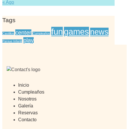
« Ago
Tags
fun
games
news
center
Castillos
Cumpleaños
play
Parque Infantil
Inicio
Cumpleaños
Nosotros
Galería
Reservas
Contacto