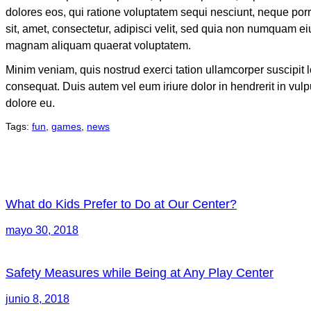
dolores eos, qui ratione voluptatem sequi nesciunt, neque por
sit, amet, consectetur, adipisci velit, sed quia non numquam ei
magnam aliquam quaerat voluptatem.
Minim veniam, quis nostrud exerci tation ullamcorper suscipit 
consequat. Duis autem vel eum iriure dolor in hendrerit in vulp
dolore eu.
Tags:
fun
,
games
,
news
What do Kids Prefer to Do at Our Center?
mayo 30, 2018
Safety Measures while Being at Any Play Center
junio 8, 2018