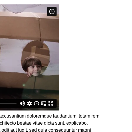
em accusantium doloremque laudantium, totam rem
chitecto beatae vitae dicta sunt, explicabo.
 odit aut fugit, sed quia consequuntur magni